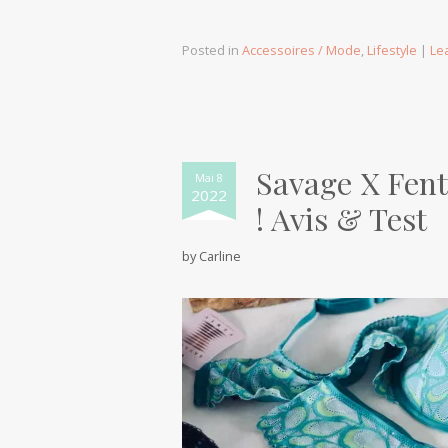
Posted in
Accessoires / Mode
,
Lifestyle
|
Le
Savage X Fenty
Mai 8
2022
! Avis & Test
by
Carline