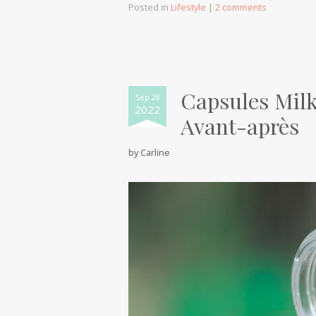
Posted in
Lifestyle
|
2 comments
Capsules Milk
Sep 28
2022
Avant-après
by
Carline