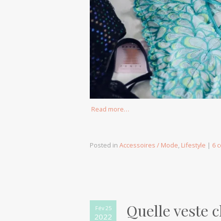
Read more…
Posted in
Accessoires / Mode
,
Lifestyle
|
6 
Quelle veste c
Fév 25
2022