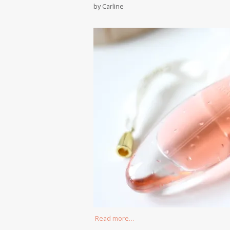
by
Carline
Read more…