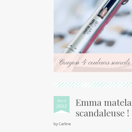
Crayon 4 couleurs sourcils
Emma matelas
Nov 6
2022
scandaleuse !
by
Carline