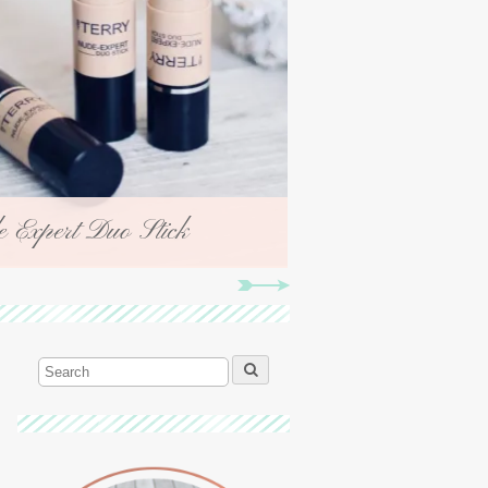
 Expert Duo Stick
Top 5 pinceaux s