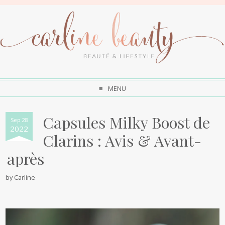
MENU
Capsules Milky Boost de
Sep 28
2022
Clarins : Avis & Avant-
après
by
Carline