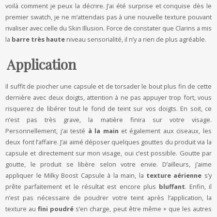
voilà comment je peux la décrire. J’ai été surprise et conquise dès le
premier swatch, je ne m’attendais pas à une nouvelle
texture pouvant
rivaliser avec celle du Skin Illusion. Force de constater que Clarins a mis
la
barre très haute
niveau sensorialité, il n’y a rien de plus agréable.
Application
Il suffit de piocher une capsule et de torsader le bout plus fin de cette
dernière avec deux doigts, attention à ne pas appuyer trop fort, vous
risquerez de libérer tout le fond de teint sur vos doigts. En soit, ce
n’est pas très grave, la matière finira sur votre visage.
Personnellement, j’ai testé
à la main
et également aux ciseaux, les
deux font l’affaire. J’ai aimé déposer quelques gouttes du produit via la
capsule et directement sur mon visage, oui c’est possible. Goutte par
goutte, le produit se libère selon votre envie. D’ailleurs, j’aime
appliquer le Milky Boost Capsule à la main, la
texture aérienne
s’y
prête parfaitement et le résultat est encore plus
bluffant
. Enfin, il
n’est pas nécessaire de poudrer votre teint après l’application, la
texture au
fini poudré
s’en charge, peut être même + que les autres