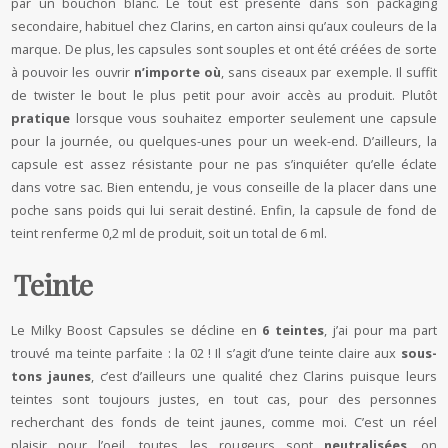
par un bouchon blanc. Le tout est présenté dans son packaging
secondaire, habituel chez Clarins, en carton ainsi qu’aux couleurs de la
marque. De plus, les capsules sont souples et ont été créées de sorte
à pouvoir les ouvrir
n’importe où
, sans ciseaux par exemple. Il suffit
de twister le bout le plus petit pour avoir accès au produit. Plutôt
pratique
lorsque vous souhaitez emporter seulement une capsule
pour la journée, ou quelques-unes pour un week-end. D’ailleurs, la
capsule est assez résistante pour ne pas s’inquiéter qu’elle éclate
dans votre sac. Bien entendu, je vous conseille de la placer dans une
poche sans poids qui lui serait destiné. Enfin, la capsule de fond de
teint renferme 0,2 ml de produit, soit un total de 6 ml.
Teinte
Le Milky Boost Capsules se décline en
6 teintes
, j’ai pour ma part
trouvé ma teinte parfaite : la 02 ! Il s’agit d’une teinte claire aux
sous-
tons jaunes
, c’est d’ailleurs une qualité chez Clarins puisque leurs
teintes sont toujours justes, en tout cas, pour des personnes
recherchant des fonds de teint jaunes, comme moi. C’est un réel
plaisir pour l’oeil, toutes les rougeurs sont
neutralisées
, on