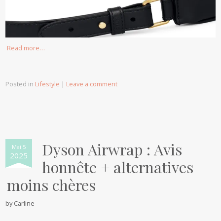
Read more…
Posted in
Lifestyle
|
Leave a comment
Dyson Airwrap : Avis
Mai 5
2025
honnête + alternatives
moins chères
by
Carline