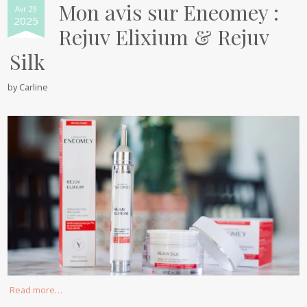
Mon avis sur Eneomey :
Avr 29
2025
Rejuv Elixium & Rejuv
Silk
by
Carline
Read more…