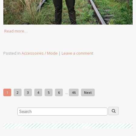
Read more…
Posted in
Accessoires / Mode
|
Leave a comment
1
2
3
4
5
6
…
46
Next