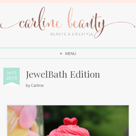
MENU
JewelBath Edition
Juil 23
2015
by
Carline