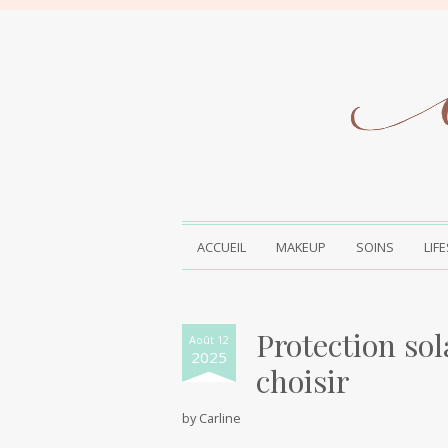
ACCUEIL
MAKEUP
SOINS
LIF
Protection sol
Août 12
2025
choisir
by
Carline