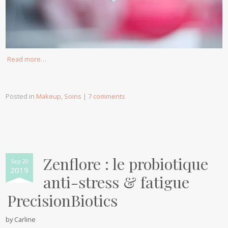
Read more…
Posted in
Makeup
,
Soins
|
7 comments
Zenflore : le probiotique
Sep 20
2019
anti-stress & fatigue
PrecisionBiotics
by
Carline