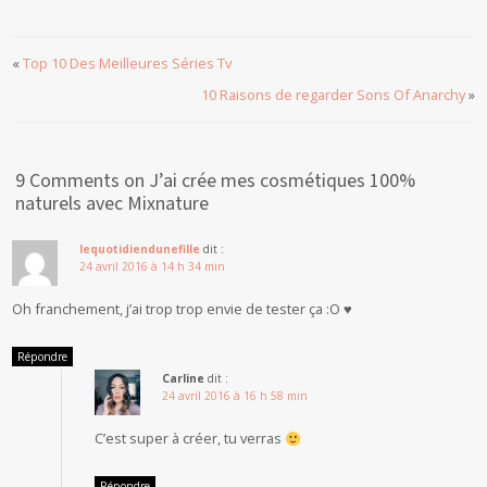
«
Top 10 Des Meilleures Séries Tv
10 Raisons de regarder Sons Of Anarchy
»
9 Comments on J’ai crée mes cosmétiques 100%
naturels avec Mixnature
lequotidiendunefille
dit :
24 avril 2016 à 14 h 34 min
Oh franchement, j’ai trop trop envie de tester ça :O ♥
Répondre
Carline
dit :
24 avril 2016 à 16 h 58 min
C’est super à créer, tu verras
Répondre