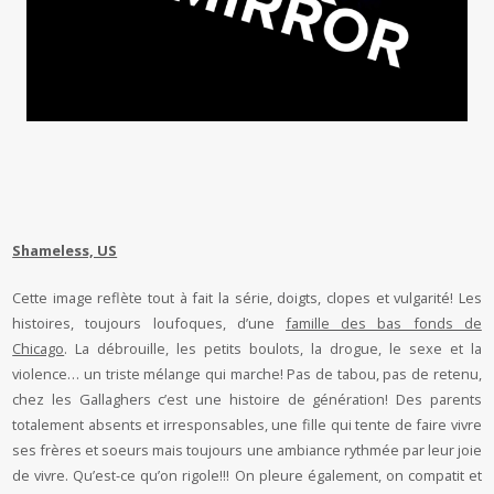
Shameless, US
Cette image reflète tout à fait la série, doigts, clopes et vulgarité! Les
histoires, toujours loufoques, d’une
famille des bas fonds de
Chicago
. La débrouille, les petits boulots, la drogue, le sexe et la
violence… un triste mélange qui marche! Pas de tabou, pas de retenu,
chez les Gallaghers c’est une histoire de génération! Des parents
totalement absents et irresponsables, une fille qui tente de faire vivre
ses frères et soeurs mais toujours une ambiance rythmée par leur joie
de vivre. Qu’est-ce qu’on rigole!!! On pleure également, on compatit et