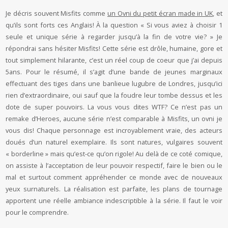
Je décris souvent Misfits comme
un Ovni du petit écran made in UK
, et
qu’ils sont forts ces Anglais! À la question « Si vous aviez à choisir 1
seule et unique série à regarder jusqu’à la fin de votre vie? » Je
répondrai sans hésiter Misfits! Cette série est drôle, humaine, gore et
tout simplement hilarante, c’est un réel coup de coeur que j’ai depuis
5ans. Pour le résumé, il s’agit d’une bande de jeunes marginaux
effectuant des tiges dans une banlieue lugubre de Londres, jusqu’ici
rien d’extraordinaire, oui sauf que la foudre leur tombe dessus et les
dote de super pouvoirs. La vous vous dites WTF? Ce n’est pas un
remake d’Heroes, aucune série n’est comparable à Misfits, un ovni je
vous dis! Chaque personnage est incroyablement vraie, des acteurs
doués d’un naturel exemplaire. Ils sont natures, vulgaires souvent
« borderline » mais qu’est-ce qu’on rigole! Au delà de ce coté comique,
on assiste à l’acceptation de leur pouvoir respectif, faire le bien ou le
mal et surtout comment appréhender ce monde avec de nouveaux
yeux surnaturels. La réalisation est parfaite, les plans de tournage
apportent une réelle ambiance indescriptible à la série. Il faut le voir
pour le comprendre.