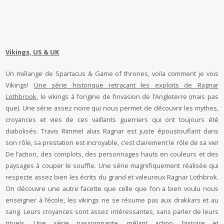
Vikings, US & UK
Un mélange de Spartacus & Game of thrones, voila comment je vois
Vikings!
Une série historique retraçant les exploits de Ragnar
Lothbrook
, le vikings à l’origine de l’invasion de l’Angleterre (mais pas
que). Une série assez noire qui nous permet de découvrir les mythes,
croyances et vies de ces vaillants guerriers qui ont toujours été
diabolisés. Travis Rimmel alias Ragnar est juste époustouflant dans
son rôle, sa prestation est incroyable, c’est clairement le rôle de sa vie!
De l’action, des complots, des personnages hauts en couleurs et des
paysages à couper le souffle. Une série magnifiquement réalisée qui
respecte assez bien les écrits du grand et valeureux Ragnar Lothbrok.
On découvre une autre facette que celle que l’on a bien voulu nous
enseigner à l’école, les vikings ne se résume pas aux drakkars et au
sang. Leurs croyances sont assez intéressantes, sans parler de leurs
rituels. Une série passionnante, mêlant action, histoire et