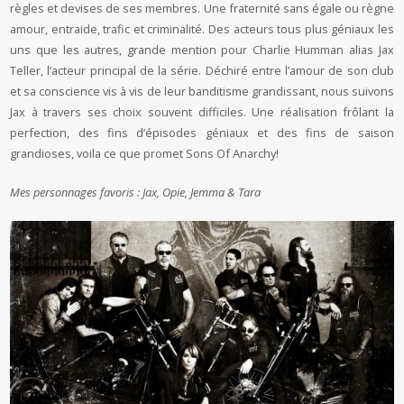
règles et devises de ses membres. Une fraternité sans égale ou règne
amour, entraide, trafic et criminalité. Des acteurs tous plus géniaux les
uns que les autres, grande mention pour Charlie Humman alias Jax
Teller, l’acteur principal de la série. Déchiré entre l’amour de son club
et sa conscience vis à vis de leur banditisme grandissant, nous suivons
Jax à travers ses choix souvent difficiles. Une réalisation frôlant la
perfection, des fins d’épisodes géniaux et des fins de saison
grandioses, voila ce que promet Sons Of Anarchy!
Mes personnages favoris : Jax, Opie, Jemma & Tara