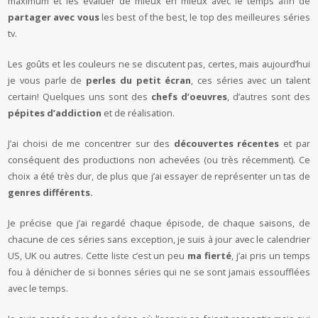
maximum et les évaluer de mieux en mieux avec le temps afin de
partager avec vous
les best of the best, le top des meilleures séries
tv.
Les goûts et les couleurs ne se discutent pas, certes, mais aujourd’hui
je vous parle de
perles du petit écran
, ces séries avec un talent
certain! Quelques uns sont des
chefs d’oeuvres
, d’autres sont des
pépites d’addiction
et de réalisation.
J’ai choisi de me concentrer sur des
découvertes récentes
et par
conséquent des productions non achevées (ou très récemment). Ce
choix a été très dur, de plus que j’ai essayer de représenter un tas de
genres différents.
Je précise que j’ai regardé chaque épisode, de chaque saisons, de
chacune de ces séries sans exception, je suis à jour avec le calendrier
US, UK ou autres. Cette liste c’est un peu
ma fierté
, j’ai pris un temps
fou à dénicher de si bonnes séries qui ne se sont jamais essoufflées
avec le temps.