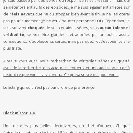
Je suis passée par des séries où l’espoir se faisait ressentir mais qui
se détérioraient au fil des épisodes. Je me suis également arrêtée sur
de réels navets
que j’ai du stopper bien avant la fin, je ne les citerai
pas pour le moment (je ne veux heurter personne LOL). Cependant, je
suis souvent
choquée
de voir certaines séries, sans
aucun talent ni
crédibilité
, se voir être glorifiées et adorées par un public assez
conséquent… d’adolescents certes, mais pas que… et c’est bien cela le
plus triste.
Alors si vous aussi vous recherchez de véritables séries de qualité
avec de la recherche, des acteurs talentueux et une addiction au delà
de tout ce que vous avez connu… Ce qui va suivre est pour vous.
Le listing qui suit n’est pas par ordre de préférence!
Black mirror, UK
Une de mes plus belles découvertes, un chef d’oeuvre! Chaque
épisode raconte une histoire différente, toujours centrée sur le même