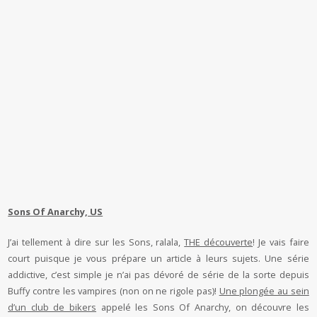
Sons Of Anarchy, US
J’ai tellement à dire sur les Sons, ralala,
THE découverte
! Je vais faire
court puisque je vous prépare un article à leurs sujets. Une série
addictive, c’est simple je n’ai pas dévoré de série de la sorte depuis
Buffy contre les vampires (non on ne rigole pas)!
Une plongée au sein
d’un club de bikers
appelé les Sons Of Anarchy, on découvre les