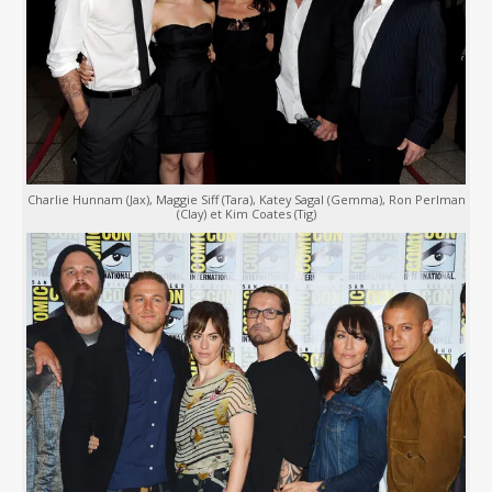
Charlie Hunnam (Jax), Maggie Siff (Tara), Katey Sagal (Gemma), Ron Perlman
(Clay) et Kim Coates (Tig)