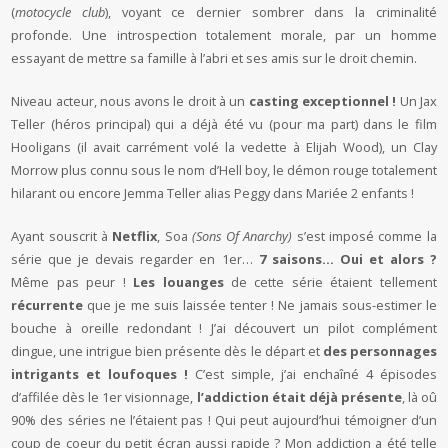
(
motocycle club
), voyant ce dernier sombrer dans la criminalité
profonde. Une introspection totalement morale, par un homme
essayant de mettre sa famille à l’abri et ses amis sur le droit chemin.
Niveau acteur, nous avons le droit à un
casting exceptionnel !
Un Jax
Teller (héros principal) qui a déjà été vu (pour ma part) dans le film
Hooligans (il avait carrément volé la vedette à Elijah Wood), un Clay
Morrow plus connu sous le nom d’Hell boy, le démon rouge totalement
hilarant ou encore Jemma Teller alias Peggy dans Mariée 2 enfants !
Ayant souscrit à
Netflix
, Soa
(Sons Of Anarchy)
s’est imposé comme la
série que je devais regarder en 1er…
7 saisons… Oui et alors ?
Même pas peur !
Les louanges
de cette série étaient tellement
récurrente
que je me suis laissée tenter ! Ne jamais sous-estimer le
bouche à oreille redondant ! J’ai découvert un pilot complément
dingue, une intrigue bien présente dès le départ et
des personnages
intrigants et loufoques !
C’est simple, j’ai enchaîné 4 épisodes
d’affilée dès le 1er visionnage,
l’addiction était déjà présente
, là oû
90% des séries ne l’étaient pas ! Qui peut aujourd’hui témoigner d’un
coup de coeur du petit écran aussi rapide ? Mon addiction a été telle