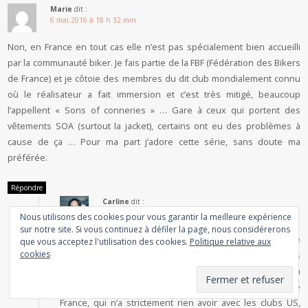
Marie
dit :
6 mai 2016 à 18 h 32 min
Non, en France en tout cas elle n’est pas spécialement bien accueilli
par la communauté biker. Je fais partie de la FBF (Fédération des Bikers
de France) et je côtoie des membres du dit club mondialement connu
où le réalisateur a fait immersion et c’est très mitigé, beaucoup
l’appellent « Sons of conneries » … Gare à ceux qui portent des
vêtements SOA (surtout la jacket), certains ont eu des problèmes à
cause de ça … Pour ma part j’adore cette série, sans doute ma
préférée.
Répondre
Carline
dit :
6 mai 2016 à 19 h 43 min
Nous utilisons des cookies pour vous garantir la meilleure expérience
sur notre site. Si vous continuez à défiler la page, nous considérerons
Déjà, bien le bonjour Marie, quand même! Je suis ravie
que vous acceptez l'utilisation des cookies.
Politique relative aux
cookies
que sur 900 mots vous en ayez retenu 10, c’est déjà pas
mal ! Dans cette fameuse mini phrase, je parle de la
communauté internationale
et non de notre petite
France, qui n’a strictement rien avoir avec les clubs US,