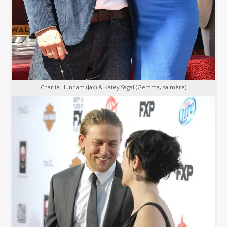
Charlie Hunnam (Jax) & Katey Sagal (Gemma, sa mère)