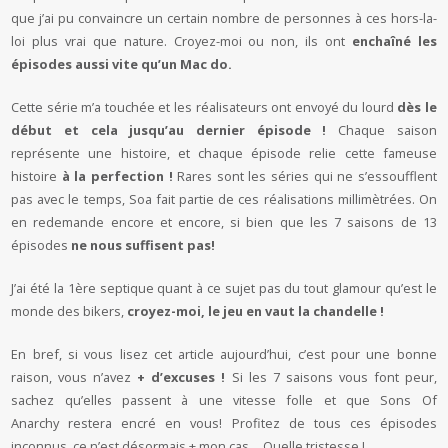
que j’ai pu convaincre un certain nombre de personnes à ces hors-la-
loi plus vrai que nature. Croyez-moi ou non, ils ont
enchaîné les
épisodes aussi vite qu’un Mac do.
Cette série m’a touchée et les réalisateurs ont envoyé du lourd
dès le
début et cela jusqu’au dernier épisode !
Chaque saison
représente une histoire, et chaque épisode relie cette fameuse
histoire
à la perfection !
Rares sont les séries qui ne s’essoufflent
pas avec le temps, Soa fait partie de ces réalisations millimètrées. On
en redemande encore et encore, si bien que les 7 saisons de 13
épisodes
ne nous suffisent pas!
J’ai été la 1ère septique quant à ce sujet pas du tout glamour qu’est le
monde des bikers,
croyez-moi, le jeu en vaut la chandelle !
En bref, si vous lisez cet article aujourd’hui, c’est pour une bonne
raison, vous n’avez
+ d’excuses !
Si les 7 saisons vous font peur,
sachez qu’elles passent à une vitesse folle et que Sons Of
Anarchy restera encré en vous! Profitez de tous ces épisodes
inconnus, ce n’est désormais + mon cas… Quelle tristesse !