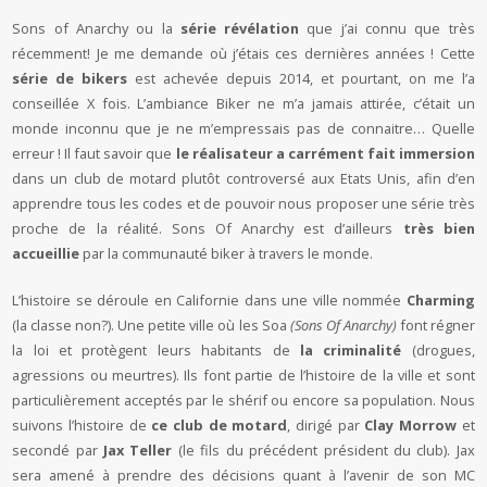
Sons of Anarchy ou la
série révélation
que j’ai connu que très
récemment! Je me demande où j’étais ces dernières années ! Cette
série de bikers
est achevée depuis 2014, et pourtant, on me l’a
conseillée X fois. L’ambiance Biker ne m’a jamais attirée, c’était un
monde inconnu que je ne m’empressais pas de connaitre… Quelle
erreur ! Il faut savoir que
le réalisateur a carrément fait immersion
dans un club de motard plutôt controversé aux Etats Unis, afin d’en
apprendre tous les codes et de pouvoir nous proposer une série très
proche de la réalité. Sons Of Anarchy est d’ailleurs
très bien
accueillie
par la communauté biker à travers le monde.
L’histoire se déroule en Californie dans une ville nommée
Charming
(la classe non?). Une petite ville où les Soa
(Sons Of Anarchy)
font régner
la loi et protègent leurs habitants de
la criminalité
(drogues,
agressions ou meurtres). Ils font partie de l’histoire de la ville et sont
particulièrement acceptés par le shérif ou encore sa population. Nous
suivons l’histoire de
ce club de motard
, dirigé par
Clay Morrow
et
secondé par
Jax Teller
(le fils du précédent président du club). Jax
sera amené à prendre des décisions quant à l’avenir de son MC