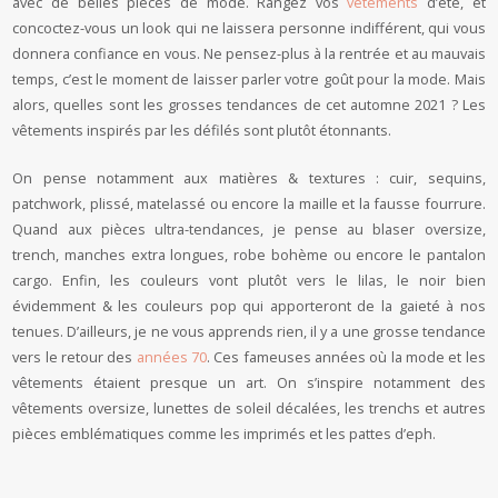
avec de belles pièces de mode. Rangez vos
vêtements
d’été, et
concoctez-vous un look qui ne laissera personne indifférent, qui vous
donnera confiance en vous. Ne pensez-plus à la rentrée et au mauvais
temps, c’est le moment de laisser parler votre goût pour la mode. Mais
alors, quelles sont les grosses tendances de cet automne 2021 ? Les
vêtements inspirés par les défilés sont plutôt étonnants.
On pense notamment aux matières & textures : cuir, sequins,
patchwork, plissé, matelassé ou encore la maille et la fausse fourrure.
Quand aux pièces ultra-tendances, je pense au blaser oversize,
trench, manches extra longues, robe bohème ou encore le pantalon
cargo. Enfin, les couleurs vont plutôt vers le lilas, le noir bien
évidemment & les couleurs pop qui apporteront de la gaieté à nos
tenues. D’ailleurs, je ne vous apprends rien, il y a une grosse tendance
vers le retour des
années 70
. Ces fameuses années où la mode et les
vêtements étaient presque un art. On s’inspire notamment des
vêtements oversize, lunettes de soleil décalées, les trenchs et autres
pièces emblématiques comme les imprimés et les pattes d’eph.