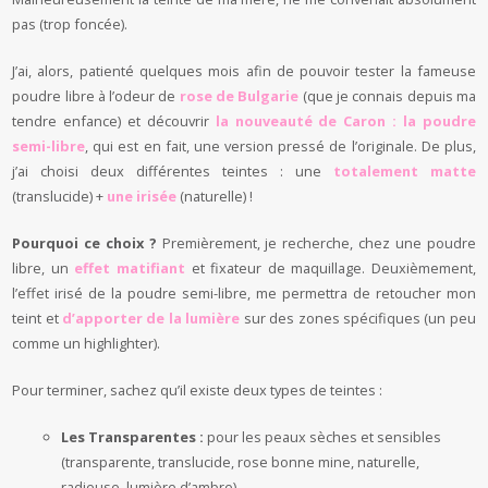
pas (trop foncée).
J’ai, alors, patienté quelques mois afin de pouvoir tester la fameuse
poudre libre à l’odeur de
rose de Bulgarie
(que je connais depuis ma
tendre enfance) et découvrir
la nouveauté de Caron : la poudre
semi-libre
, qui est en fait, une version pressé de l’originale. De plus,
j’ai choisi deux différentes teintes : une
totalement matte
(translucide) +
une irisée
(naturelle) !
Pourquoi ce choix ?
Premièrement, je recherche, chez une poudre
libre, un
effet matifiant
et fixateur de maquillage. Deuxièmement,
l’effet irisé de la poudre semi-libre, me permettra de retoucher mon
teint et
d’apporter de la lumière
sur des zones spécifiques (un peu
comme un highlighter).
Pour terminer, sachez qu’il existe deux types de teintes :
Les Transparentes :
pour les peaux sèches et sensibles
(transparente, translucide, rose bonne mine, naturelle,
radieuse, lumière d’ambre)