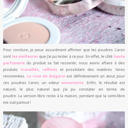
Pour conclure, je peux assurément affirmer que les poudres Caron
sont
les meilleures
que j’ai pu tester à ce jour. En effet, le côté
haute
parfumerie
du produit se fait ressentir, nous avons affaire à des
produits
travaillés, raffinés
et possédant des matières 1ères
renommées.
La rose de Bulgarie
est définitivement un atout pour
ces poudres Caron, un odeur
envoutante.
Enfin, le résultat est
naturel, le plus naturel que j’ai pu constater en terme de
poudre. La version libre reste à la maison, pendant que la semi-libre
me suit partout !