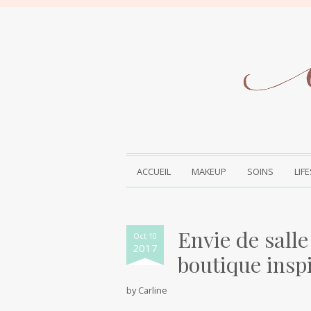
ACCUEIL
MAKEUP
SOINS
LIF
Envie de salle
Oct 10
2017
boutique insp
by
Carline