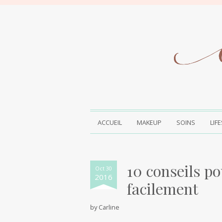
ACCUEIL
MAKEUP
SOINS
LIF
10 conseils po
Oct 30
2016
facilement
by
Carline