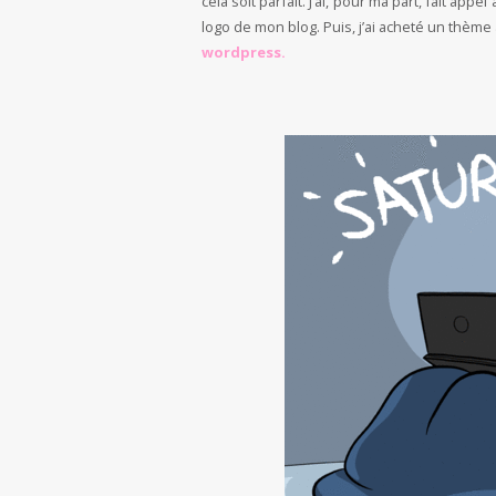
cela soit parfait. J’ai, pour ma part, fait appe
logo de mon blog. Puis, j’ai acheté un thèm
wordpress.