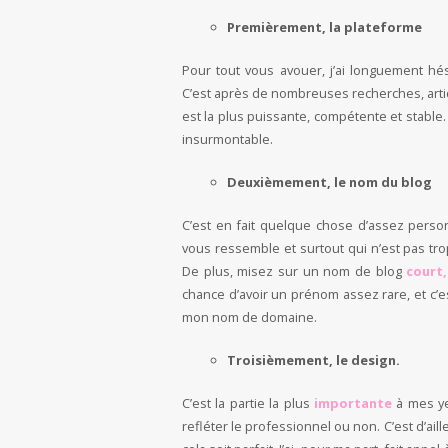
Premièrement, la plateforme
Pour tout vous avouer, j’ai longuement hé
C’est après de nombreuses recherches, artic
est la plus puissante, compétente et stabl
insurmontable.
Deuxièmement, le nom du blog
C’est en fait quelque chose d’assez perso
vous ressemble et surtout qui n’est pas tro
De plus, misez sur un nom de blog
court,
chance d’avoir un prénom assez rare, et c’est
mon nom de domaine.
Troisièmement, le design.
C’est la partie la plus
importante
à mes yeu
refléter le professionnel ou non. C’est d’ail