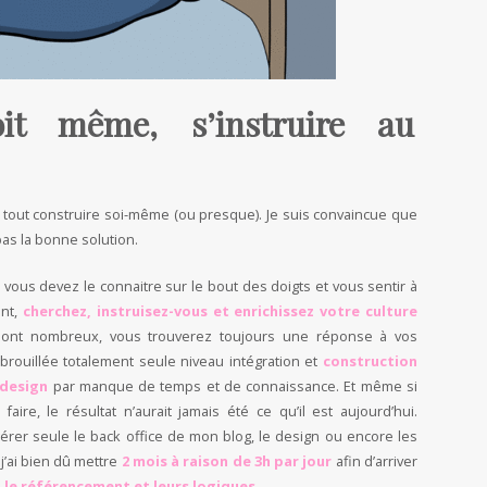
oit même, s’instruire au
e tout construire soi-même (ou presque). Je suis convaincue que
pas la bonne solution.
, vous devez le connaitre sur le bout des doigts et vous sentir à
ant,
cherchez, instruisez-vous et enrichissez votre
culture
sont nombreux, vous trouverez toujours une réponse à vos
rouillée totalement seule niveau intégration et
construction
 design
par manque de temps et de connaissance. Et même si
aire, le résultat n’aurait jamais été ce qu’il est aujourd’hui.
érer seule le back office de mon blog, le design ou encore les
j’ai bien dû mettre
2 mois à raison de 3h par jour
afin d’arriver
 le référencement et leurs logiques.