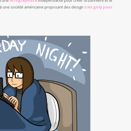
l à une
infographiste
indépendante pour créer la bannière et le
e à une société américaine proposant des design
très girly pour