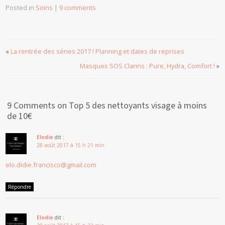
Posted in
Soins
|
9 comments
«
La rentrée des séries 2017 ! Planning et dates de reprises
Masques SOS Clarins : Pure, Hydra, Comfort !
»
9 Comments on Top 5 des nettoyants visage à moins
de 10€
Elodie
dit :
28 août 2017 à 15 h 21 min
elo.didie.francisco@gmail.com
Répondre
Elodie
dit :