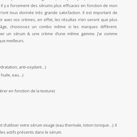
. Il y a forcement des sérums plus efficaces en fonction de mon
ont tous donnée très grande satisfaction. Il est important de
ir avec vos crèmes, en effet, les résultas n’en seront que plus
nti-âge, choisissez un combo même si les marques diffèrent.
iquer un sérum & une crème d’une même gamme. J’ai comme
que meilleurs.
ydratation, anti-oxydant…)
 huile, eau…)
férer en fonction de la texture)
’utiliser votre sérum visage (eau thermale, lotion tonique…). Il
r les actifs présents dans le sérum.