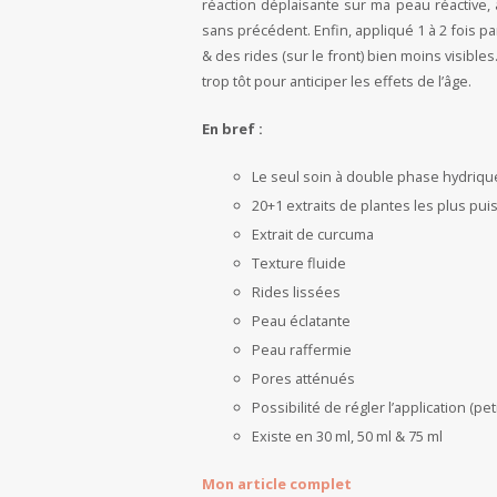
réaction déplaisante sur ma peau réactive, au
sans précédent. Enfin, appliqué 1 à 2 fois par
& des rides (sur le front) bien moins visibles.
trop tôt pour anticiper les effets de l’âge.
En bref :
Le seul soin à double phase hydrique
20+1 extraits de plantes les plus pui
Extrait de curcuma
Texture fluide
Rides lissées
Peau éclatante
Peau raffermie
Pores atténués
Possibilité de régler l’application (p
Existe en 30 ml, 50 ml & 75 ml
Mon article complet