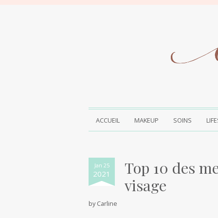
ACCUEIL
MAKEUP
SOINS
LIF
Top 10 des me
Jan 25
2021
visage
by
Carline