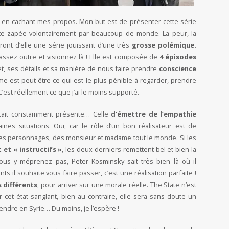
me en cachant mes propos. Mon but est de présenter cette série
te zapée volontairement par beaucoup de monde. La peur, la
ont d’elle une série jouissant d’une très
grosse polémique.
assez outre et visionnez là ! Elle est composée de
4 épisodes
t, ses détails et sa manière de nous faire prendre
conscience
me est peut être ce qui est le plus pénible à regarder, prendre
C’est réellement ce que j’ai le moins supporté.
était constamment présente… Celle
d’émettre de l’empathie
ines situations. Oui, car le rôle d’un bon réalisateur est de
ces personnages, des monsieur et madame tout le monde. Si les
 et « instructifs »
, les deux derniers remettent bel et bien la
us y méprenez pas, Peter Kosminsky sait très bien là où il
 il souhaite vous faire passer, c’est une réalisation parfaite !
 différents
, pour arriver sur une morale réelle. The State n’est
et état sanglant, bien au contraire, elle sera sans doute un
endre en Syrie… Du moins, je l’espère !