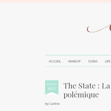
ACCUEIL
MAKEUP
SOINS
LIF
The State : La
Août 31
2017
polémique
by
Carline