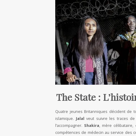
The State : L’histoi
Quatre jeunes Britanniques décident de tout
islamique.
Jalal
veut suivre les traces de 
l’accompagner.
Shakira
, mère célibataire
compétences de médecin au service des c