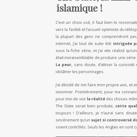
islamique !
C’est un choix osé, il faut bien le reconnait
vers la facilité et l’accueil optimiste du télé
la plupart des gens ne comprendront peut-
internet, j’ai tout de suite été
intriguée 
sous la fiche série, et j’ai vite réalisé qu
était invraisemblable de produire une série 
La peur,
sans doute, d’attiser la curiosité 
idolâtrer les personnages.
J’ai décidé de me faire mon propre avis, et 
visionner. Premièrement, pour ma connais
pour moi de voir
la réalité
des choses même
The State serait bien produite,
cette qual
toujours ! D’ailleurs, je n’aurai sans dou
sincèrement qu’un
sujet si controversé 
soient contrôlés. Seuls les Anglais en sont 