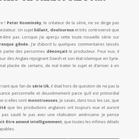
re !
Peter Kosminsky
, le créateur de la série, ne se dirige pas
spectateur. Un sujet
bûlant, douloureux
et très controversé que
être pas. Lorsque j’ai aperçu cette toute nouvelle série sur
presque gênée.
J’ai d’abord lu quelques commentaires laissés
’une partie des personnes
dénonçait
le producteur. Pour eux, il
sur des Anglais rejoignant Daesh et son état islamique en Syrie.
mal placée de certains, de mal traiter le sujet et d’arriver à en
en tant que fan de
série Uk
, il était hors de question de ne pas la
sance personnelle et deuxièmement parce qu’il est primordial
 si elles sont
monstrueuses.
Je savais, dans tous les cas, que
ité
que les productions anglaises ont toujours eue et auront
te pas sauté le pas avec une réalisation américaine. Je pense
doit être amené intelligemment
, que toutes les infimes détails
capables.