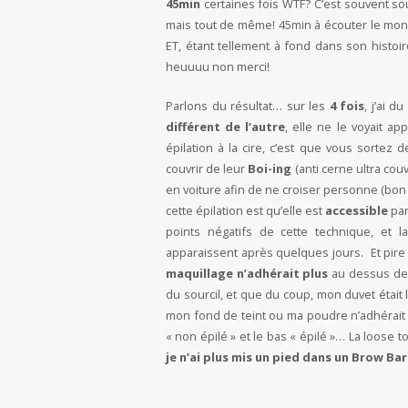
45min
certaines fois WTF? C’est souvent so
mais tout de même! 45min à écouter le mon
ET, étant tellement à fond dans son histoir
heuuuu non merci!
Parlons du résultat… sur les
4 fois
, j’ai 
différent de l’autre
, elle ne le voyait ap
épilation à la cire, c’est que vous sortez d
couvrir de leur
Boi-ing
(anti cerne ultra couv
en voiture afin de ne croiser personne (bon j
cette épilation est qu’elle est
accessible
par
points négatifs de cette technique, et
apparaissent après quelques jours. Et pire
maquillage n’adhérait plus
au dessus de m
du sourcil, et que du coup, mon duvet était
mon fond de teint ou ma poudre n’adhérait 
« non épilé » et le bas « épilé »… La loose to
je n’ai plus mis un pied dans un Brow Bar