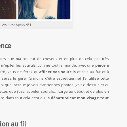
Avant => Après N°1
ence
lairs que ma couleur de cheveux et en plus de cela, pas très
à m’épiler les sourcils, comme tout le monde, avec une
pince à
100%, vous ne ferez qu’
affiner vos sourcils
et cela au fur et à
 serez le gérer (à moins d’être esthéticienne). J’ai utilisé cette
i que lorsque je vois d’anciennes photos (voir ci-dessus et ci-
ettes que j’osai appeler sourcils… Large au début et de plus en
pire dans tout cela c’est qu’
ils dénaturaient mon visage tout
ion au fil