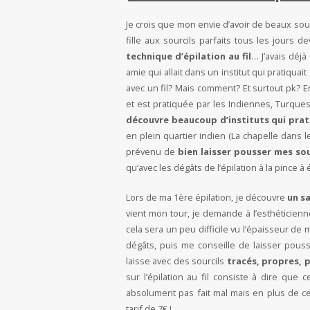
Je crois que mon envie d’avoir de beaux sou
fille aux sourcils parfaits tous les jours de
technique d’épilation au fil
… J’avais déj
amie qui allait dans un institut qui pratiqua
avec un fil? Mais comment? Et surtout pk? E
et est pratiquée par les Indiennes, Turque
découvre beaucoup d’instituts qui pra
en plein quartier indien (La chapelle dans l
prévenu de
bien laisser pousser mes sou
qu’avec les dégâts de l’épilation à la pince à 
Lors de ma 1ère épilation, je découvre
un s
vient mon tour, je demande à l’esthéticien
cela sera un peu difficile vu l’épaisseur de me
dégâts, puis me conseille de laisser pou
laisse avec des sourcils
tracés, propres, 
sur l’épilation au fil consiste à dire qu
absolument pas fait mal mais en plus de c
tarif de 7€ !