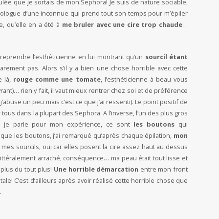
ulée que je sortais de mon Sephora! Je suis de nature sociable,
ologue d’une inconnue qui prend tout son temps pour m’épiler
e, qu’elle en a été à
me bruler avec une cire trop chaude
…
du reprendre l’esthéticienne en lui montrant qu’un
sourcil étant
parement pas. Alors s’il y a bien une chose horrible avec cette
e là,
rouge comme une tomate
, l’esthéticienne à beau vous
rant)… rien y fait, il vaut mieux rentrer chez soi et de préférence
’abuse un peu mais c’est ce que j’ai ressenti). Le point positif de
 tous dans la plupart des Sephora. A l’inverse, l’un des plus gros
 la je parle pour mon expérience, ce sont
les boutons
qui
 que les boutons, j’ai remarqué qu’après chaque épilation,
mon
es sourcils, oui car elles posent la cire assez haut au dessus
 littéralement arraché, conséquence… ma peau était tout lisse et
plus du tout plus!
Une horrible démarcation
entre mon front
tale! C’est d’ailleurs après avoir réalisé cette horrible chose que
.