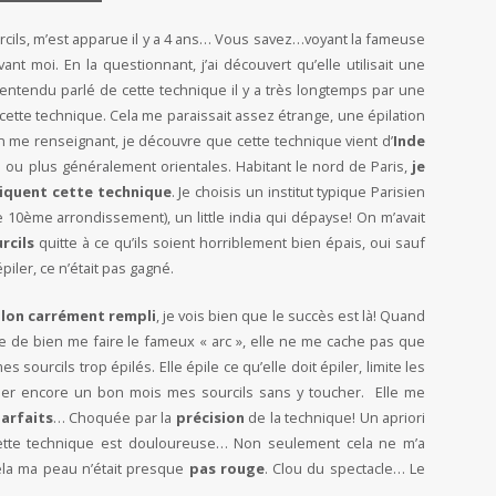
rcils, m’est apparue il y a 4 ans… Vous savez…voyant la fameuse
vant moi. En la questionnant, j’ai découvert qu’elle utilisait une
à entendu parlé de cette technique il y a très longtemps par une
it cette technique. Cela me paraissait assez étrange, une épilation
n me renseignant, je découvre que cette technique vient d’
Inde
s ou plus généralement orientales. Habitant le nord de Paris,
je
tiquent cette technique
. Je choisis un institut typique Parisien
e 10ème arrondissement), un little india qui dépayse! On m’avait
rcils
quitte à ce qu’ils soient horriblement bien épais, oui sauf
épiler, ce n’était pas gagné.
alon carrément rempli
, je vois bien que le succès est là! Quand
ne de bien me faire le fameux « arc », elle ne me cache pas que
s sourcils trop épilés. Elle épile ce qu’elle doit épiler, limite les
sser encore un bon mois mes sourcils sans y toucher. Elle me
parfaits
… Choquée par la
précision
de la technique! Un apriori
e cette technique est douloureuse… Non seulement cela ne m’a
ela ma peau n’était presque
pas rouge
. Clou du spectacle… Le