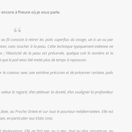
ne encore à l’heure où je vous parle.
on au fil consiste à retirer les poils superflus du visage, un à un ou par
n coton, sans toucher à la peau. Cette technique typiquement indienne ne
 ; l’élasticité de la peau est préservée, quelque soit le nombre et la
it que le poil ainsi ôté mette plus de temps à repousser.
er le contour avec une extrême précision et de préserver certains poils
en valeur le regard, d’en atténuer la dureté, d’en souligner la profondeur
iban, au Proche Orient et sur tout le pourtour méditerranéen. Elle est
in, en particulier aux Etats-Unis.
douloureuse. Elle ne l’est pas ou si peu, tout au plus ressent-on, au