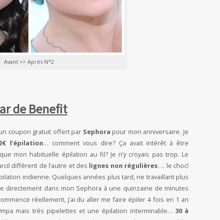
Avant => Après N°2
ar de Benefit
a un coupon gratuit offert par
Sephora
pour mon anniversaire. Je
2€ l’épilation
… comment vous dire? Ça avait intérêt à être
 mon habituelle épilation au fil? Je n’y croyais pas trop. Le
rcil différent de l’autre et des
lignes non régulières
… le choc!
pilation indienne. Quelques années plus tard, ne travaillant plus
ience directement dans mon Sephora à une quinzaine de minutes
mmence réellement, j’ai du aller me faire épiler 4 fois en 1 an
mpa mais très pipelettes et une épilation interminable…
30 à