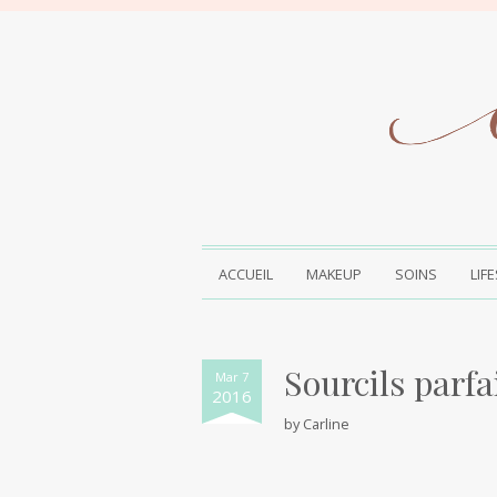
ACCUEIL
MAKEUP
SOINS
LIF
Sourcils parfa
Mar 7
2016
by
Carline