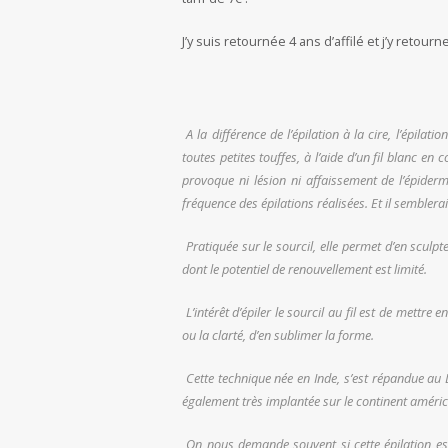
J’y suis retournée 4 ans d’affilé et j’y retour
A la différence de l’épilation à la cire, l’épilati
toutes petites touffes, à l’aide d’un fil blanc e
provoque ni lésion ni affaissement de l’épiderme
fréquence des épilations réalisées. Et il semblera
Pratiquée sur le sourcil, elle permet d’en sculpt
dont le potentiel de renouvellement est limité.
L’intérêt d’épiler le sourcil au fil est de mettre 
ou la clarté, d’en sublimer la forme.
Cette technique née en Inde, s’est répandue au L
également très implantée sur le continent américa
On nous demande souvent si cette épilation est 