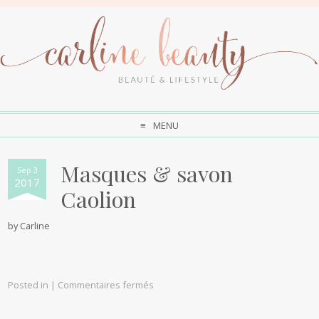
MENU
Masques & savon
Sep 3
2017
Caolion
by
Carline
Posted in |
Commentaires fermés