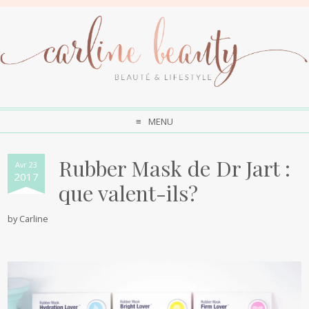
MENU
Rubber Mask de Dr Jart :
Avr 23
2017
que valent-ils?
by
Carline