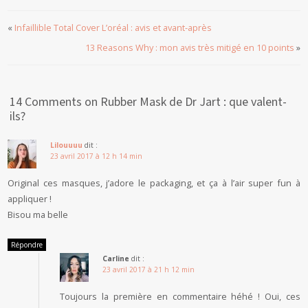
«
Infaillible Total Cover L’oréal : avis et avant-après
13 Reasons Why : mon avis très mitigé en 10 points
»
14 Comments on Rubber Mask de Dr Jart : que valent-
ils?
Lilouuuu
dit :
23 avril 2017 à 12 h 14 min
Original ces masques, j’adore le packaging, et ça à l’air super fun à
appliquer !
Bisou ma belle
Répondre
Carline
dit :
23 avril 2017 à 21 h 12 min
Toujours la première en commentaire héhé ! Oui, ces