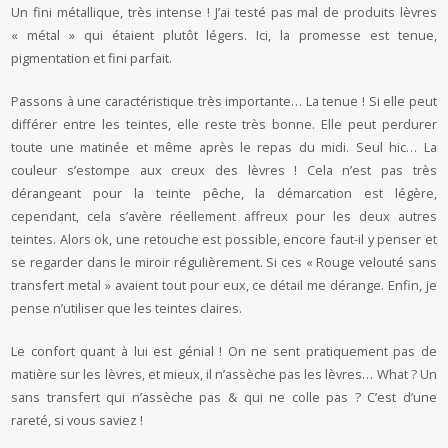
Un fini métallique, très intense ! J’ai testé pas mal de produits lèvres
« métal » qui étaient plutôt légers. Ici, la promesse est tenue,
pigmentation et fini parfait.
Passons à une caractéristique très importante… La tenue ! Si elle peut
différer entre les teintes, elle reste très bonne. Elle peut perdurer
toute une matinée et même après le repas du midi. Seul hic… La
couleur s’estompe aux creux des lèvres ! Cela n’est pas très
dérangeant pour la teinte pêche, la démarcation est légère,
cependant, cela s’avère réellement affreux pour les deux autres
teintes. Alors ok, une retouche est possible, encore faut-il y penser et
se regarder dans le miroir régulièrement. Si ces « Rouge velouté sans
transfert metal » avaient tout pour eux, ce détail me dérange. Enfin, je
pense n’utiliser que les teintes claires.
Le confort quant à lui est génial ! On ne sent pratiquement pas de
matière sur les lèvres, et mieux, il n’assèche pas les lèvres… What ? Un
sans transfert qui n’assèche pas & qui ne colle pas ? C’est d’une
rareté, si vous saviez !