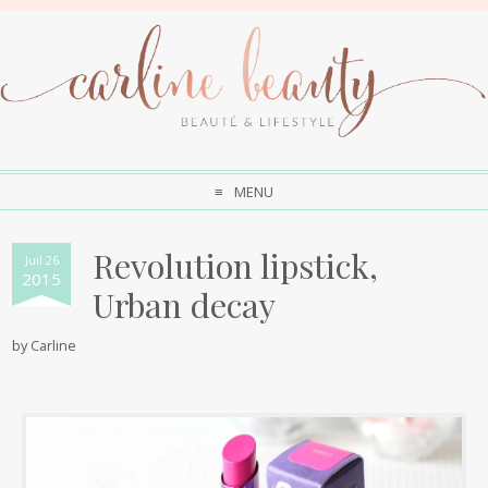
MENU
Revolution lipstick,
Juil 26
2015
Urban decay
by
Carline