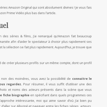
séries Amazon Original qui sont absolument divines ! Je vous fais
on Prime Vidéo plus bas dans l’article.
uel
ion des séries & films, j’ai remarqué qu’Amazon fait beaucoup
 remaniée afin d’aider le spectateur à choisir plus rapidement ses
 la sélection se fait plus rapidement. Aujourd’hui, je trouve que
ité de créer plusieurs profils sur un même compte, dont un profil
et non des moindres, vous avez la possibilité de
connaitre le
ous regardez.
Pour résumer, il vous suffit d’utiliser une des
 photo et noms des acteurs présents dans la scène que vous
e fiche biographie
en spécifiant dans quels programmes ces
l’approche intéressante, moi qui aime savoir d’où j’ai bien pu
 d’aller sur Allociné et naviguer entre les fiches séries, acteurs,