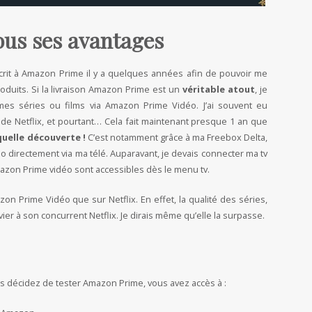
ous ses avantages
scrit à Amazon Prime il y a quelques années afin de pouvoir me
roduits. Si la livraison Amazon Prime est un
véritable atout
, je
mes séries ou films via Amazon Prime Vidéo. J’ai souvent eu
ie de Netflix, et pourtant… Cela fait maintenant presque 1 an que
quelle découverte !
C’est notamment grâce à ma Freebox Delta,
 directement via ma télé. Auparavant, je devais connecter ma tv
Amazon Prime vidéo sont accessibles dès le menu tv.
n Prime Vidéo que sur Netflix. En effet, la qualité des séries,
ier à son concurrent Netflix. Je dirais même qu’elle la surpasse.
us décidez de tester Amazon Prime, vous avez accès à :