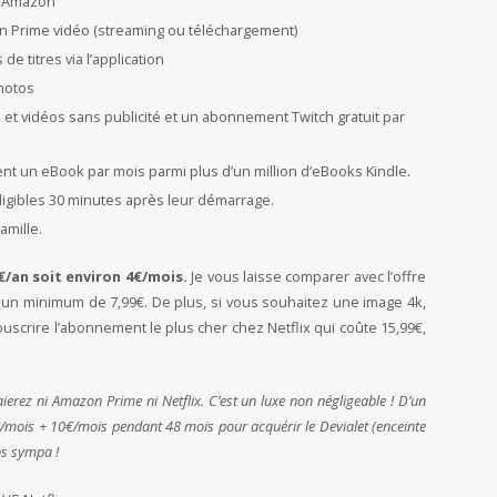
ur Amazon
 Prime vidéo (streaming ou téléchargement)
e titres via l’application
photos
s et vidéos sans publicité et un abonnement Twitch gratuit par
ent un eBook par mois parmi plus d’un million d’eBooks Kindle.
éligibles 30 minutes après leur démarrage.
amille.
€/an soit environ 4€/mois.
Je vous laisse comparer avec l’offre
 un minimum de 7,99€. De plus, si vous souhaitez une image 4k,
scrire l’abonnement le plus cher chez Netflix qui coûte 15,99€,
ierez ni Amazon Prime ni Netflix. C’est un luxe non négligeable ! D’un
€/mois + 10€/mois pendant 48 mois pour acquérir le Devialet (enceinte
ns sympa !