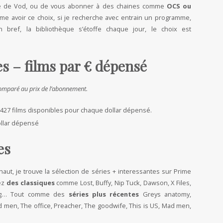
rme de Vod, ou de vous abonner à des chaines comme
OCS ou
me avoir ce choix, si je recherche avec entrain un programme,
n bref, la bibliothèque s’étoffe chaque jour, le choix est
es – films par € dépensé
comparé au prix de l’abonnement.
1427 films disponibles pour chaque dollar dépensé.
dollar dépensé
es
ut, je trouve la sélection de séries + interessantes sur Prime
rez
des classiques
comme Lost, Buffy, Nip Tuck, Dawson, X Files,
gong… Tout comme des
séries plus récentes
Greys anatomy,
 men, The office, Preacher, The goodwife, This is US, Mad men,