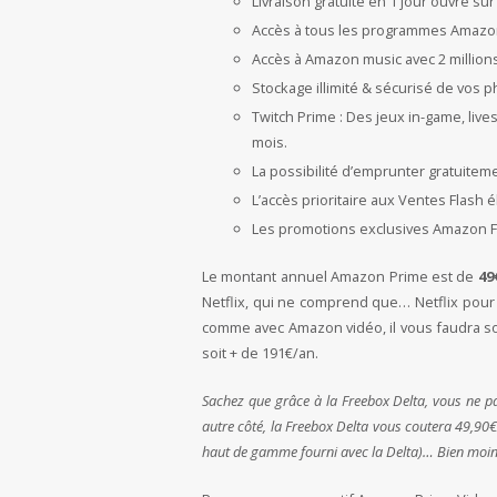
Livraison gratuite en 1 jour ouvré s
Accès à tous les programmes Amazon
Accès à Amazon music avec 2 millions d
Stockage illimité & sécurisé de vos 
Twitch Prime : Des jeux in-game, live
mois.
La possibilité d’emprunter gratuitem
L’accès prioritaire aux Ventes Flash 
Les promotions exclusives Amazon F
Le montant annuel Amazon Prime est de
49
Netflix, qui ne comprend que… Netflix pour
comme avec Amazon vidéo, il vous faudra sou
soit + de 191€/an.
Sachez que grâce à la Freebox Delta, vous ne pa
autre côté, la Freebox Delta vous coutera 49,90
haut de gamme fourni avec la Delta)… Bien moi