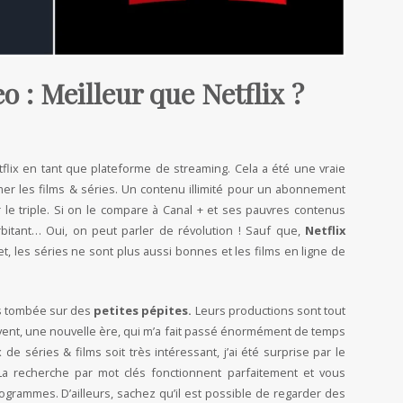
 : Meilleur que Netflix ?
tflix en tant que plateforme de streaming. Cela a été une vraie
r les films & séries. Un contenu illimité pour un abonnement
r le triple. Si on le compare à Canal + et ses pauvres contenus
bitant… Oui, on peut parler de révolution ! Sauf que,
Netflix
, les séries ne sont plus aussi bonnes et les films en ligne de
is tombée sur des
petites pépites.
Leurs productions sont tout
nt, une nouvelle ère, qui m’a fait passé énormément de temps
 de séries & films soit très intéressant, j’ai été surprise par le
 recherche par mot clés fonctionnent parfaitement et vous
rammes. D’ailleurs, sachez qu’il est possible de regarder des