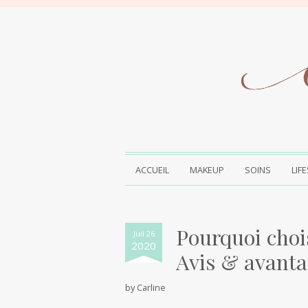
ACCUEIL
MAKEUP
SOINS
LIF
Pourquoi choi
Juil 26
2020
Avis & avant
by
Carline