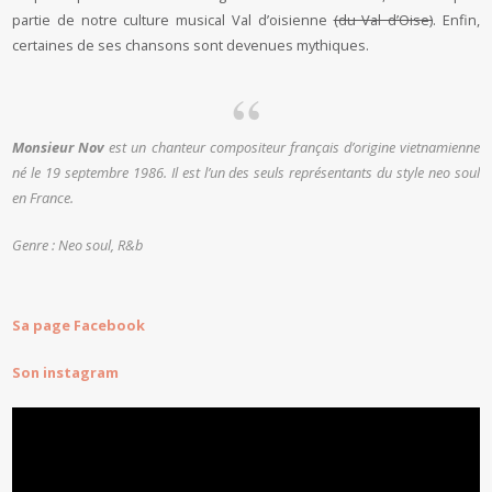
partie de notre culture musical Val d’oisienne
(du Val d’Oise)
. Enfin,
certaines de ses chansons sont devenues mythiques.
Monsieur Nov
est un chanteur compositeur français d’origine vietnamienne
né le
19 septembre 1986
. Il est l’un des seuls représentants du style neo soul
en France.
Genre : Neo soul, R&b
Sa page Facebook
Son instagram