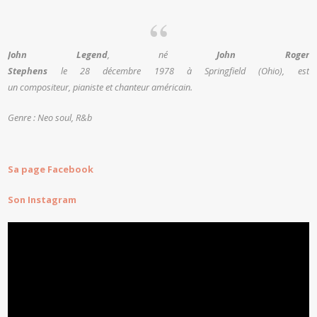
John Legend
, né
John Roger
Stephens
le
28 décembre 1978
à Springfield (Ohio), est
un compositeur, pianiste et chanteur américain.
Genre : Neo soul, R&b
Sa page Facebook
Son Instagram