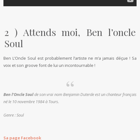
2 ) Attends moi, Ben l’oncle
Soul
Ben L’Oncle Soul est probablement l’artiste ne m’a jamais déçue ! Sa
voix et son groove font de lui un incontournable !
Ben l’Oncle Soul
de son vrai nom Benjamin Duterde est un chanteur français
né le
10 novembre 1984
à Tours.
Genre : Soul
Sa page Facebook