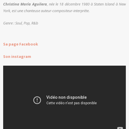
Christina María Aguilera
, née le
18 décembre 1980
à Staten Island à New
York, est une chanteuse auteur-compositeur-interprète.
Genre : Soul, Pop, R&b
Sa page Facebook
Son instagram