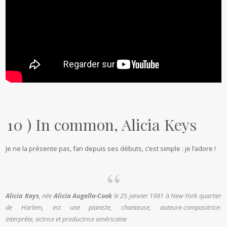
10 ) In common, Alicia Keys
Je ne la présente pas, fan depuis ses débuts, c’est simple : je l’adore !
Alicia Keys
, née
Alicia Augello-Cook
le 25 janvier 1981 à New-York quartier
de Harlem, est une pianiste, chanteuse, auteure-compositrice-
interprète, actrice et productrice américaine