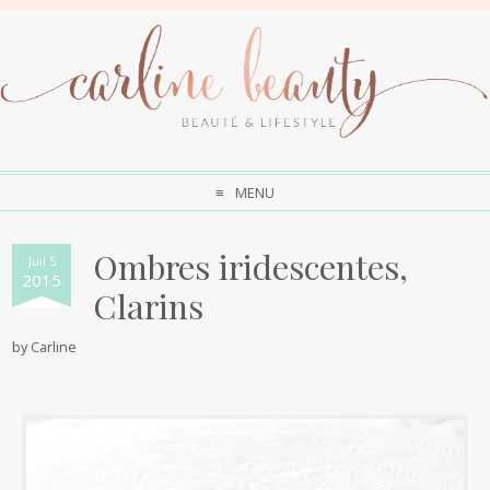
MENU
Ombres iridescentes,
Juil 5
2015
Clarins
by
Carline