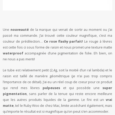
Une
nouveauté
de la marque qui venait de sortir au moment ou j’ai
passé ma commande. J’ai trouvé cette couleur magnifique, c’est ma
couleur de prédilection…
Ce rose flashy parfait!
Le rouge à lèvres
est cette fois ci sous forme de raisin et nous promet une texture matte
waterproof
accompagnée d’une pigmentation de folie. Eh bien, on
ne nous a pas menti!
Le tube est relativement petit (2,4g, soit la moitié d’un ral lambda) et le
raisin est taillé de manière géométrique (je n’ai pas trop compris
l’importance de ce détail). J’ai eu un réel coup de coeur pour ce produit
qui rend mes lèvres
pulpeuses
et qui possède une
super
pigmentation
, sans parler de la tenue qui reste encore meilleure
que les autres produits liquides de la gamme. Le fini est un
vrai
matte
, tel le Ruby Woo de chez Mac, limite asséchant également, mais
qu’importe le résultat est si magnifique qu’on peut s’en accommoder.