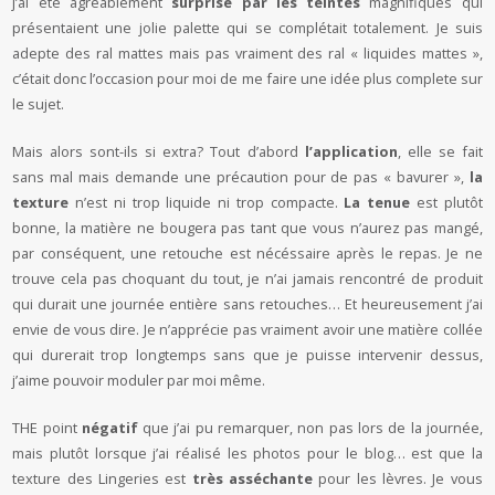
j’ai été agréablement
surprise par les teintes
magnifiques qui
présentaient une jolie palette qui se complétait totalement. Je suis
adepte des ral mattes mais pas vraiment des ral « liquides mattes »,
c’était donc l’occasion pour moi de me faire une idée plus complete sur
le sujet.
Mais alors sont-ils si extra? Tout d’abord
l’application
, elle se fait
sans mal mais demande une précaution pour de pas « bavurer »,
la
texture
n’est ni trop liquide ni trop compacte.
La tenue
est plutôt
bonne, la matière ne bougera pas tant que vous n’aurez pas mangé,
par conséquent, une retouche est nécéssaire après le repas. Je ne
trouve cela pas choquant du tout, je n’ai jamais rencontré de produit
qui durait une journée entière sans retouches… Et heureusement j’ai
envie de vous dire. Je n’apprécie pas vraiment avoir une matière collée
qui durerait trop longtemps sans que je puisse intervenir dessus,
j’aime pouvoir moduler par moi même.
THE point
négatif
que j’ai pu remarquer, non pas lors de la journée,
mais plutôt lorsque j’ai réalisé les photos pour le blog… est que la
texture des Lingeries est
très asséchante
pour les lèvres. Je vous