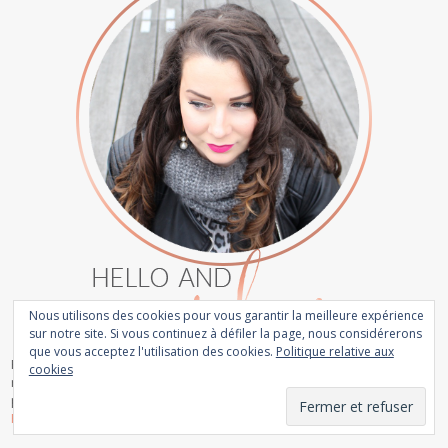
Nous utilisons des cookies pour vous garantir la meilleure expérience
sur notre site. Si vous continuez à défiler la page, nous considérerons
que vous acceptez l'utilisation des cookies.
Politique relative aux
Passionnée de photo, et beauty addict dans l'âme, je vous parle de
cookies
mes coups de coeur, vous propose des revues et vous partage mes
plus beaux clichés.
Read More