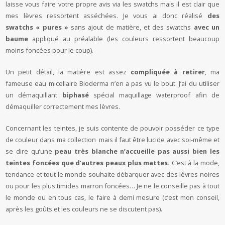
laisse vous faire votre propre avis via les swatchs mais il est clair que
mes lèvres ressortent asséchées. Je vous ai donc réalisé
des
swatchs « pures »
sans ajout de matière, et des swatchs
avec un
baume
appliqué au préalable (les couleurs ressortent beaucoup
moins foncées pour le coup).
Un petit détail, la matière est assez
compliquée à retirer
, ma
fameuse eau micellaire Bioderma n’en a pas vu le bout. J’ai du utiliser
un démaquillant
biphasé
spécial maquillage waterproof afin de
démaquiller correctement mes lèvres.
Concernant les teintes, je suis contente de pouvoir posséder ce type
de couleur dans ma collection mais il faut être lucide avec soi-même et
se dire qu’une
peau très blanche n’accueille pas aussi bien les
teintes foncées que d’autres peaux plus mattes.
C’est à la mode,
tendance et tout le monde souhaite débarquer avec des lèvres noires
ou pour les plus timides marron foncées… Je ne le conseille pas à tout
le monde ou en tous cas, le faire à demi mesure (c’est mon conseil,
après les goûts et les couleurs ne se discutent pas).