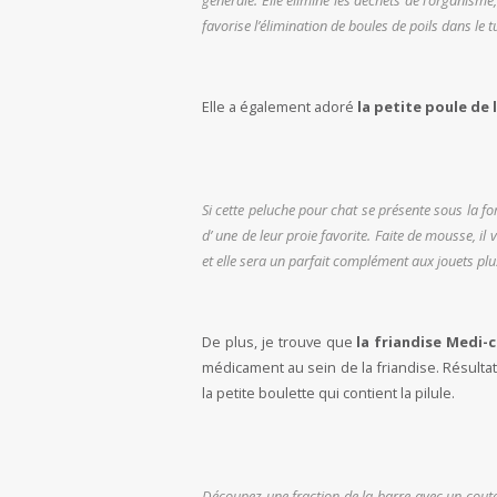
générale. Elle élimine les déchets de l’organisme
favorise l’élimination de boules de poils dans le t
Elle a également adoré
la petite poule de 
Si cette peluche pour chat se présente sous la for
d’ une de leur proie favorite. Faite de mousse, il v
et elle sera un parfait complément aux jouets plu
De plus, je trouve que
la friandise Medi-
médicament au sein de la friandise. Résult
la petite boulette qui contient la pilule.
Découpez une fraction de la barre avec un cout