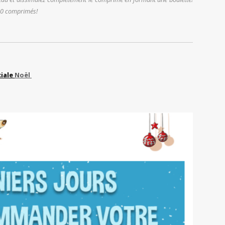
10 comprimés!
iale
Noël