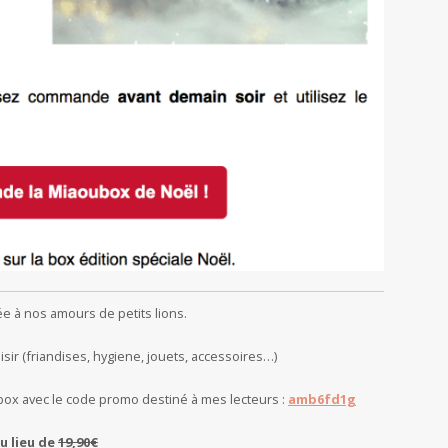
e à nos amours de petits lions.
aisir (friandises, hygiene, jouets, accessoires…)
box avec le code promo destiné à mes lecteurs :
amb6fd1g
u lieu de
19,90€