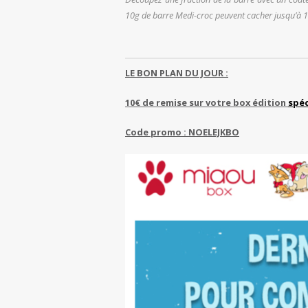
10g de barre Medi-croc peuvent cacher jusqu’à 
LE BON PLAN DU JOUR :
10€ de remise sur votre box édition
spéc
Code promo : NOELEJKBO