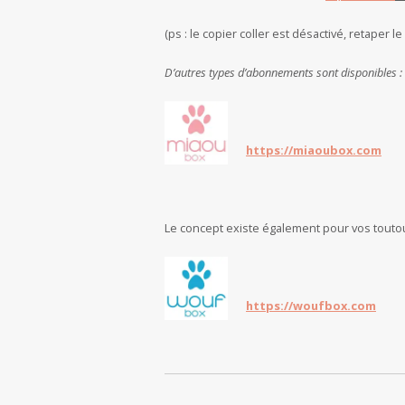
(ps : le copier coller est désactivé, retaper le
D’autres types d’abonnements sont disponibles 
https://miaoubox.com
Le concept existe également pour vos toutou
https://woufbox.com