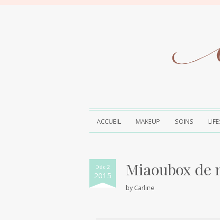
ACCUEIL
MAKEUP
SOINS
LIF
Miaoubox de 
Déc 2
2015
by
Carline