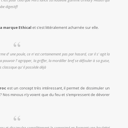
, c’est pour cela que Hill’s lance sa nouvelle gamme Urinary Health qui
ube digestif!
la marque Ethical
et s’est littéralement acharnée sur elle.
me d’ une poule, ce n’ est certainement pas par hasard, car il s’ agit la
a pouvoir l’ agripper, la griffer, la mordiller bref se défouler à sa guise,
s classique qu’ il possède déjà
croc
est un concept très intéressant, il permet de dissimuler un
at? Nos minous n’y voient que du feu et s’empressent de dévorer
eau et dissimulez complètement le comprimé en formant une boulette!