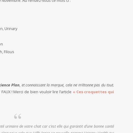
e Novembre. Au rendez-vous ce mois ci :
n, Urinary
en
h, Filous
cience Plan
, et connaissant la marque, cela ne m’étonne pas du tout.
.
FAUX ! Merci de bien vouloir lire l’article
« Ces croquettes qui
nté urinaire de votre chat car c’est elle qui garantit d’une bonne santé