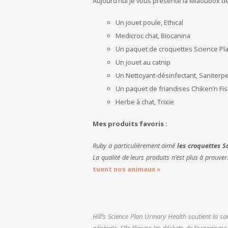
Aujourd’hui je vous présente la Miaoubox d
Un jouet poule, Ethical
Medicroc chat, Biocanina
Un paquet de croquettes Science Pla
Un jouet au catnip
Un Nettoyant-désinfectant, Saniterp
Un paquet de friandises Chiken’n Fis
Herbe à chat, Trixie
Mes produits favoris :
Ruby a particulièrement aimé
les croquettes S
La qualité de leurs produits n’est plus à prouver
tuent nos animaux »
Hill’s Science Plan Urinary Health soutient la sa