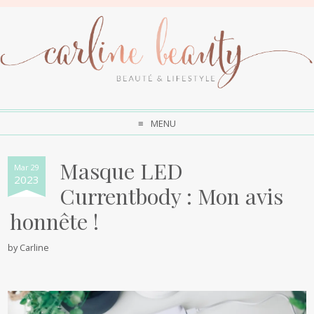
MENU
Masque LED
Mar 29
2023
Currentbody : Mon avis
honnête !
by
Carline