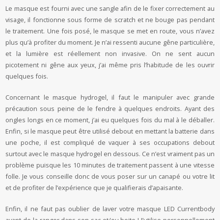
Le masque est fourni avec une sangle afin de le fixer correctement au
visage, il fonctionne sous forme de scratch et ne bouge pas pendant
le traitement. Une fois posé, le masque se met en route, vous n’avez
plus qu’à profiter du moment. Je n’ai ressenti aucune gêne particulière,
et la lumière est réellement non invasive. On ne sent aucun
picotement ni gêne aux yeux, j’ai même pris l’habitude de les ouvrir
quelques fois.
Concernant le masque hydrogel, il faut le manipuler avec grande
précaution sous peine de le fendre à quelques endroits. Ayant des
ongles longs en ce moment, j’ai eu quelques fois du mal à le déballer.
Enfin, si le masque peut être utilisé debout en mettant la batterie dans
une poche, il est compliqué de vaquer à ses occupations debout
surtout avec le masque hydrogel en dessous. Ce n’est vraiment pas un
problème puisque les 10 minutes de traitement passent à une vitesse
folle. Je vous conseille donc de vous poser sur un canapé ou votre lit
et de profiter de l’expérience que je qualifierais d’apaisante.
Enfin, il ne faut pas oublier de laver votre masque LED Currentbody
avant de la ranger dans son sac et/ou boite ! J’utilise personnellement