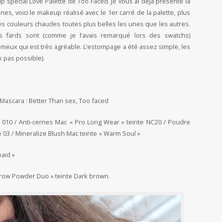
 spécial Love Palette de Too Faced. Je vous ai déjà présenté la
es, voici le makeup réalisé avec le 1er carré de la palette, plus
s couleurs chaudes toutes plus belles les unes que les autres.
s fards sont (comme je l’avais remarqué lors des swatchs)
meux qui est très agréable. L’estompage a été assez simple, les
 pas possible).
 Mascara : Better Than sex, Too faced
te 010 / Anti-cernes Mac « Pro Long Wear » teinte NC20 / Poudre
e 03 / Mineralize Blush Mac teinte « Warm Soul »
aid »
Brow Powder Duo » teinte Dark brown.