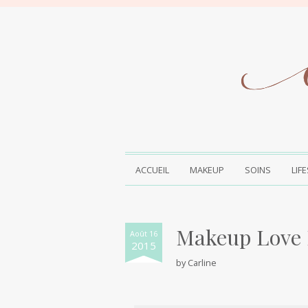
ACCUEIL
MAKEUP
SOINS
LIF
Makeup Love P
Août 16
2015
by
Carline