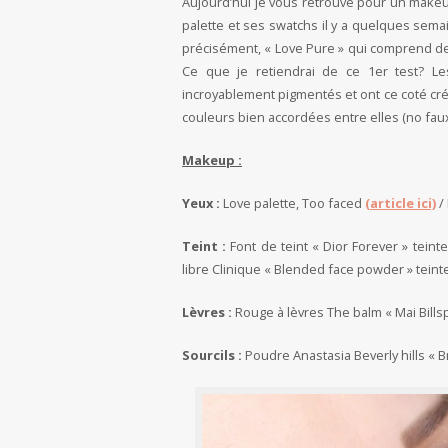
Aujourd’hui je vous retrouve pour un makeup
palette et ses swatchs il y a quelques semain
précisément, « Love Pure » qui comprend de
Ce que je retiendrai de ce 1er test? Le
incroyablement pigmentés et ont ce coté cré
couleurs bien accordées entre elles (no faux
Makeup :
Yeux :
Love palette, Too faced
(article ici)
/
Teint :
Font de teint « Dior Forever » tein
libre Clinique « Blended face powder » teint
Lèvres :
Rouge à lèvres The balm « Mai Billsp
Sourcils :
Poudre Anastasia Beverly hills « 