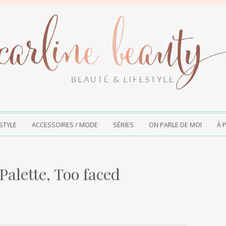
ESTYLE
ACCESSOIRES / MODE
SÉRIES
ON PARLE DE MOI
À 
alette, Too faced