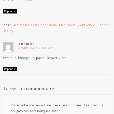
http://lilouuuu.com
Répondre
Ping :
J'ai testé les soins John Frieda : Mes cheveux ont adoré - Carline
Beauty
patricia
dit :
6 février 2020 à 22 h 33 min
c’est quoi l’ispaghui?? pas nulle part…????
Répondre
Laisser un commentaire
Votre adresse e-mail ne sera pas publiée.
Les champs
obligatoires sont indiqués avec
*