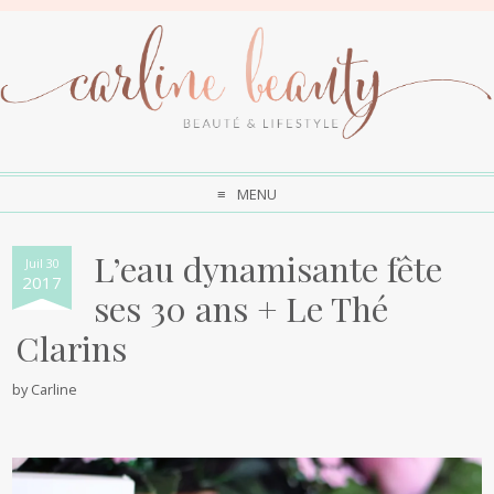
MENU
L’eau dynamisante fête
Juil 30
2017
ses 30 ans + Le Thé
Clarins
by
Carline