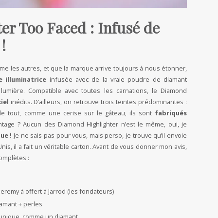
r Too Faced : Infusé de
!
me les autres, et que la marque arrive toujours à nous étonner,
 illuminatrice
infusée avec de la vraie poudre de diamant
 lumière. Compatible avec toutes les carnations, le Diamond
iel
inédits. D’ailleurs, on retrouve trois teintes prédominantes :
e tout, comme une cerise sur le gâteau, ils sont
fabriqués
ntage ? Aucun des Diamond Highlighter n’est le même, oui, je
ue !
Je ne sais pas pour vous, mais perso, je trouve qu’il envoie
nis, il a fait un véritable carton. Avant de vous donner mon avis,
complètes :
eremy à offert à Jarrod (les fondateurs)
iamant + perles
r unique, comme un diamant