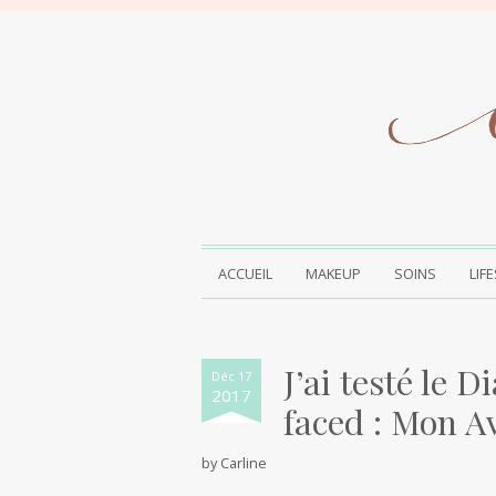
ACCUEIL
MAKEUP
SOINS
LIF
J’ai testé le 
Déc 17
2017
faced : Mon A
by
Carline