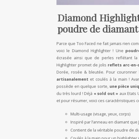
Diamond Highlighte
poudre de diamant 
Parce que Too Faced ne fait jamais rien com
voici le Diamond Highlighter ! Une
poudre
écrasée ainsi que de perles reflétant la
Highlighter promet de jolis
reflets arc-en-c
Dorée, rosée & bleutée. Pour couronner l
artisanalement
et coulés à la main ! Ava
possède en quelque sorte,
une pièce uniq
du très lourd ! Déjà
« sold out »
aux Etats U
et pour résumer, voici ces caractéristiques 
Multi-usage (visage, yeux, corps)
Inspiré par l’anneau en diamant que J
Contient de la véritable poudre de d
Coulés à la main pour un highlighte