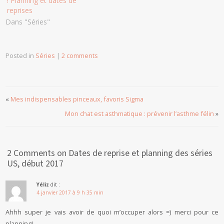
! Planning et dates de
reprises
Dans "Séries"
Posted in
Séries
|
2 comments
«
Mes indispensables pinceaux, favoris Sigma
Mon chat est asthmatique : prévenir l’asthme félin
»
2 Comments on Dates de reprise et planning des séries
US, début 2017
Yéliz
dit :
4 janvier 2017 à 9 h 35 min
Ahhh super je vais avoir de quoi m’occuper alors =) merci pour ce
planning!