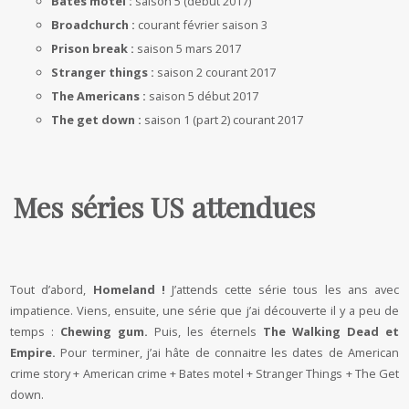
Bates motel :
saison 5 (début 2017)
Broadchurch :
courant février saison 3
Prison break :
saison 5 mars 2017
Stranger things :
saison 2 courant 2017
The Americans :
saison 5 début 2017
The get down :
saison 1 (part 2) courant 2017
Mes séries US attendues
Tout d’abord,
Homeland !
J’attends cette série tous les ans avec
impatience. Viens, ensuite, une série que j’ai découverte il y a peu de
temps :
Chewing gum.
Puis, les éternels
The Walking Dead et
Empire.
Pour terminer, j’ai hâte de connaitre les dates de American
crime story + American crime + Bates motel + Stranger Things + The Get
down.