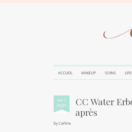
ACCUEIL
MAKEUP
SOINS
LIF
CC Water Erbo
Mar 5
2021
après
by
Carline