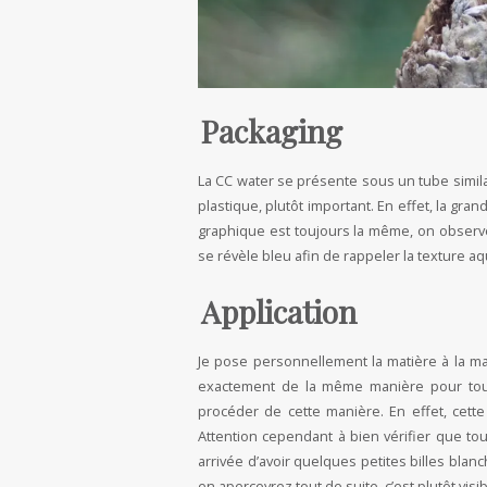
Packaging
La CC water se présente sous un tube simil
plastique, plutôt important. En effet, la gra
graphique est toujours la même, on observe 
se révèle bleu afin de rappeler la texture a
Application
Je pose personnellement la matière à la mai
exactement de la même manière pour toute
procéder de cette manière. En effet, cett
Attention cependant à bien vérifier que tout
arrivée d’avoir quelques petites billes bla
en apercevrez tout de suite, c’est plutôt visib