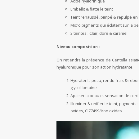
Acide hyalorinique
Embellit & flatte le teint
Teint rehaussé, pimpé & repulpé en 
Micro pigments qui éclatent sur la p
3 teintes : Clair, doré & caramel
Niveau composition :
On retiendra la présence de Centella asiati
hyaluronique pour son action hydratante.
Hydrater la peau, rendu frais & rebon
glycol, betaine
Apaiser la peau et sensation de confor
Illuminer & unifier le teint, pigments
oxides, CI77499/Iron oxides