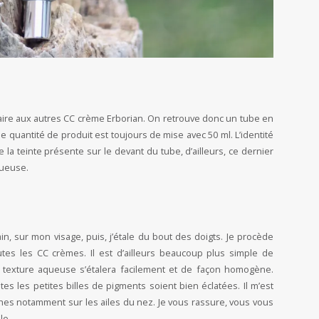
aire aux autres CC crème Erborian. On retrouve donc un tube en
nde quantité de produit est toujours de mise avec 50 ml. L’identité
la teinte présente sur le devant du tube, d’ailleurs, ce dernier
queuse.
n, sur mon visage, puis, j’étale du bout des doigts. Je procède
s les CC crèmes. Il est d’ailleurs beaucoup plus simple de
e texture aqueuse s’étalera facilement et de façon homogène.
es les petites billes de pigments soient bien éclatées. Il m’est
nches notamment sur les ailes du nez. Je vous rassure, vous vous
le.