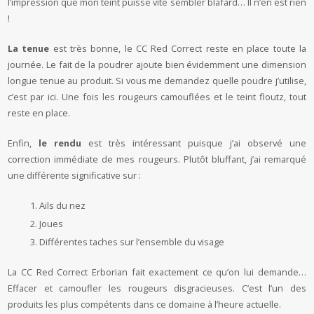
l’impression que mon teint puisse vite sembler blafard… Il n’en est rien
!
La tenue
est très bonne, le CC Red Correct reste en place toute la
journée. Le fait de la poudrer ajoute bien évidemment une dimension
longue tenue au produit. Si vous me demandez quelle poudre j’utilise,
c’est par ici. Une fois les rougeurs camouflées et le teint floutz, tout
reste en place.
Enfin,
le rendu
est très intéressant puisque j’ai observé une
correction immédiate de mes rougeurs. Plutôt bluffant, j’ai remarqué
une différente significative sur :
Ails du nez
Joues
Différentes taches sur l’ensemble du visage
La CC Red Correct Erborian fait exactement ce qu’on lui demande…
Effacer et camoufler les rougeurs disgracieuses. C’est l’un des
produits les plus compétents dans ce domaine à l’heure actuelle.