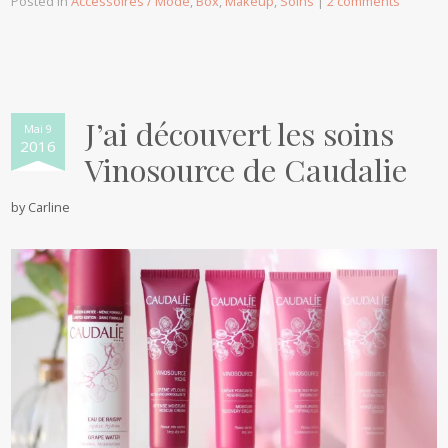
Posted in
Accessoires / Mode
,
Box
,
Makeup
,
Soins
|
2 comments
J’ai découvert les soins
Mai 9
2016
Vinosource de Caudalie
by
Carline