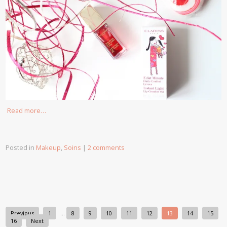
Read more…
Posted in
Makeup
,
Soins
|
2 comments
Previous
1
…
8
9
10
11
12
13
14
15
16
Next