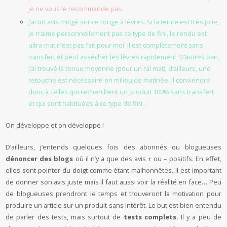
je ne vous le recommande pas.
J’ai un avis mitigé sur ce rouge à lèvres. Si la teinte est très jolie,
je n’aime personnellement pas ce type de fini, le rendu est
ultra-mat n’est pas fait pour moi. Il est complètement sans
transfert et peut assécher les lèvres rapidement. D’autres part,
j’ai trouvé la tenue moyenne (pour un ral mat), d’ailleurs, une
retouche est nécéssaire en milieu de matinée. Il conviendra
donc à celles qui recherchent un produit 100% sans transfert
et qui sont habituées à ce type de fini…
On développe et on développe !
D’ailleurs, j’entends quelques fois des abonnés ou blogueuses
dénoncer des blogs
où il n’y a que des avis + ou – positifs. En effet,
elles sont pointer du doigt comme étant malhonnêtes. Il est important
de donner son avis juste mais il faut aussi voir la réalité en face… Peu
de blogueuses prendront le temps et trouveront la motivation pour
produire un article sur un produit sans intérêt. Le but est bien entendu
de parler des tests, mais surtout de
tests complets.
Il y a peu de