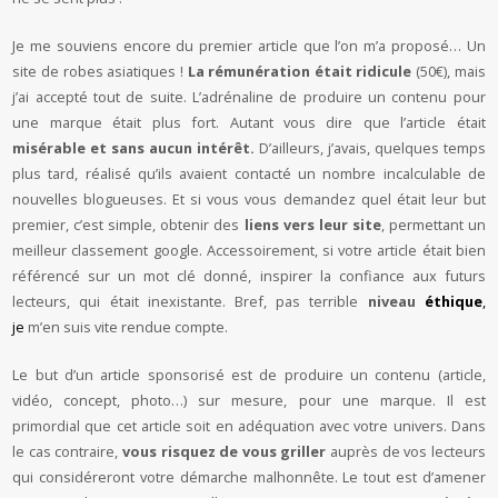
Je me souviens encore du premier article que l’on m’a proposé… Un
site de robes asiatiques !
La rémunération était ridicule
(50€), mais
j’ai accepté tout de suite. L’adrénaline de produire un contenu pour
une marque était plus fort. Autant vous dire que l’article était
misérable et sans aucun intérêt.
D’ailleurs, j’avais, quelques temps
plus tard, réalisé qu’ils avaient contacté un nombre incalculable de
nouvelles blogueuses. Et si vous vous demandez quel était leur but
premier, c’est simple, obtenir des
liens vers leur site
, permettant un
meilleur classement google. Accessoirement, si votre article était bien
référencé sur un mot clé donné, inspirer la confiance aux futurs
lecteurs, qui était inexistante. Bref, pas terrible
niveau
éthique
,
je
m’en suis vite rendue compte.
Le but d’un article sponsorisé est de produire un contenu (article,
vidéo, concept, photo…) sur mesure, pour une marque. Il est
primordial que cet article soit en adéquation avec votre univers. Dans
le cas contraire,
vous risquez de vous griller
auprès de vos lecteurs
qui considéreront votre démarche malhonnête. Le tout est d’amener