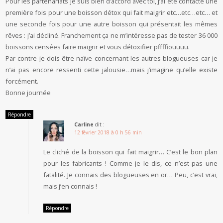
Pour les partenariats je suis bien d’accord avec toi, j’ai été contacté une
première fois pour une boisson détox qui fait maigrir etc…etc…etc… et
une seconde fois pour une autre boisson qui présentait les mêmes
rêves : j’ai décliné. Franchement ça ne m’intéresse pas de tester 36 000
boissons censées faire maigrir et vous détoxifier pffffiouuuu.
Par contre je dois être naïve concernant les autres blogueuses car je
n’ai pas encore ressenti cette jalousie…mais j’imagine qu’elle existe
forcément.
Bonne journée
Répondre
Carline
dit :
12 février 2018 à 0 h 56 min
Le cliché de la boisson qui fait maigrir… C’est le bon plan
pour les fabricants ! Comme je le dis, ce n’est pas une
fatalité. Je connais des blogueuses en or… Peu, c’est vrai,
mais j’en connais !
Répondre