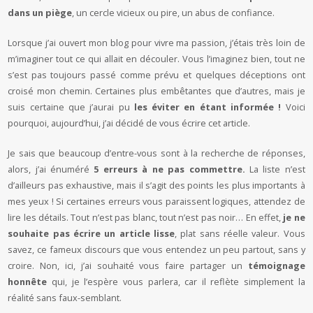
dans un piège
, un cercle vicieux ou pire, un abus de confiance.
Lorsque j’ai ouvert mon blog pour vivre ma passion, j’étais très loin de
m’imaginer tout ce qui allait en découler. Vous l’imaginez bien, tout ne
s’est pas toujours passé comme prévu et quelques déceptions ont
croisé mon chemin. Certaines plus embêtantes que d’autres, mais je
suis certaine que j’aurai pu
les éviter en étant informée !
Voici
pourquoi, aujourd’hui, j’ai décidé de vous écrire cet article.
Je sais que beaucoup d’entre-vous sont à la recherche de réponses,
alors, j’ai énuméré
5 erreurs à ne pas commettre.
La liste n’est
d’ailleurs pas exhaustive, mais il s’agit des points les plus importants à
mes yeux ! Si certaines erreurs vous paraissent logiques, attendez de
lire les détails. Tout n’est pas blanc, tout n’est pas noir… En effet,
je ne
souhaite pas écrire un article lisse
, plat sans réelle valeur. Vous
savez, ce fameux discours que vous entendez un peu partout, sans y
croire. Non, ici, j’ai souhaité vous faire partager un
témoignage
honnête
qui, je l’espère vous parlera, car il reflète simplement la
réalité sans faux-semblant.