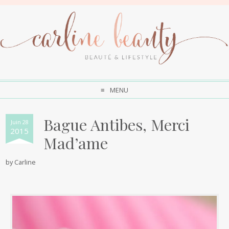
MENU
Bague Antibes, Merci
Juin 28
2015
Mad’ame
by
Carline