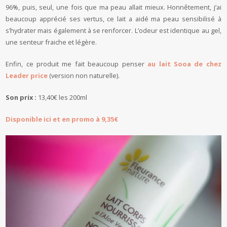
96%, puis, seul, une fois que ma peau allait mieux. Honnêtement, j’ai
beaucoup apprécié ses vertus, ce lait a aidé ma peau sensibilisé à
s’hydrater mais également à se renforcer. L’odeur est identique au gel,
une senteur fraiche et légère.
Enfin, ce produit me fait beaucoup penser
au lait Sooa de chez
Leader price
(version non naturelle).
Son prix :
13,40€ les 200ml
Disponible ici et en promo à 9,35€