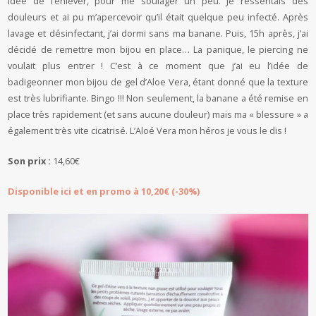
idée de l’enlever, pour me soulager un peu. Je ressentais des
douleurs et ai pu m’apercevoir qu’il était quelque peu infecté. Après
lavage et désinfectant, j’ai dormi sans ma banane. Puis, 15h après, j’ai
décidé de remettre mon bijou en place… La panique, le piercing ne
voulait plus entrer ! C’est à ce moment que j’ai eu l’idée de
badigeonner mon bijou de gel d’Aloe Vera, étant donné que la texture
est très lubrifiante. Bingo !!! Non seulement, la banane a été remise en
place très rapidement (et sans aucune douleur) mais ma « blessure » a
également très vite cicatrisé. L’Aloé Vera mon héros je vous le dis !
Son prix :
14,60€
Disponible ici et en promo à 10,20€ (-30%)