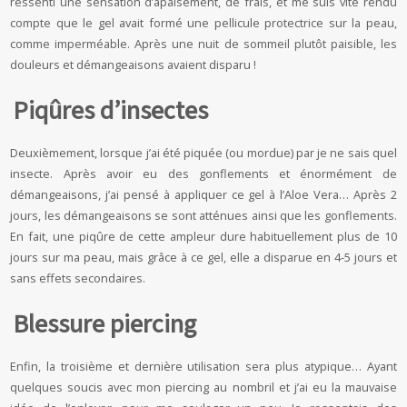
ressenti une sensation d’apaisement, de frais, et me suis vite rendu
compte que le gel avait formé une pellicule protectrice sur la peau,
comme imperméable. Après une nuit de sommeil plutôt paisible, les
douleurs et démangeaisons avaient disparu !
Piqûres d’insectes
Deuxièmement, lorsque j’ai été piquée (ou mordue) par je ne sais quel
insecte. Après avoir eu des gonflements et énormément de
démangeaisons, j’ai pensé à appliquer ce gel à l’Aloe Vera… Après 2
jours, les démangeaisons se sont atténues ainsi que les gonflements.
En fait, une piqûre de cette ampleur dure habituellement plus de 10
jours sur ma peau, mais grâce à ce gel, elle a disparue en 4-5 jours et
sans effets secondaires.
Blessure piercing
Enfin, la troisième et dernière utilisation sera plus atypique… Ayant
quelques soucis avec mon piercing au nombril et j’ai eu la mauvaise