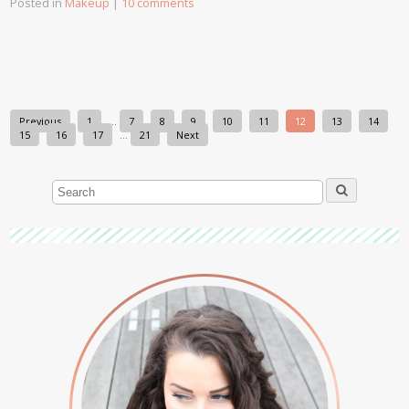
Posted in
Makeup
|
10 comments
Previous
1
…
7
8
9
10
11
12
13
14
15
16
17
…
21
Next